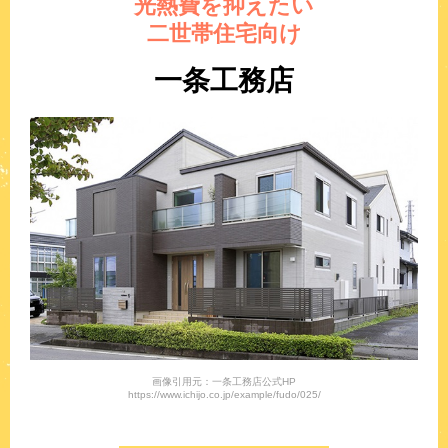
光熱費を抑えたい
二世帯住宅向け
一条工務店
画像引用元：一条工務店公式HP
https://www.ichijo.co.jp/example/fudo/025/