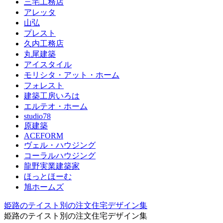
三宅工務店
アレッタ
山弘
プレスト
久内工務店
丸尾建築
アイスタイル
モリシタ・アット・ホーム
フォレスト
建築工房いろは
エルテオ・ホーム
studio78
原建築
ACEFORM
ヴェル・ハウジング
コーラルハウジング
龍野実業建築家
ほっとほーむ
旭ホームズ
姫路のテイスト別の注文住宅デザイン集
姫路のテイスト別の注文住宅デザイン集