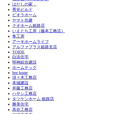
はだしの家．
秀光ビルド
ビオラホーム
ヤマト住建
クオホーム姫路店
いえとち工房（藤本工務店）
隼工房
アーキホームライフ
アルファプラス姫路支店
TOIDE
白浜住宅
明神綜合建設
ホームテック
bee home
須々木工務店
本城建設
井藤工務店
ハヤシ工務店
タツケンホーム 姫路店
勝美住宅
高谷工務店