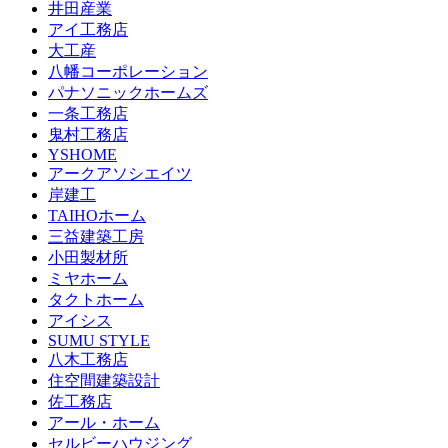
井田産業
アイ工務店
大工産
八幡コーポレーション
パナソニックホームズ
一条工務店
鬼村工務店
YSHOME
アークアソシエイツ
岸建工
TAIHOホーム
三益建築工房
小田製材所
ミヤホーム
タクトホーム
アイシス
SUMU STYLE
八木工務店
住空間建築設計
佐工務店
アール・ホーム
セルビーハウジング