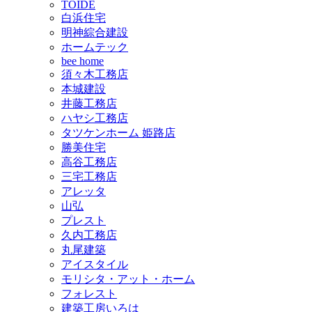
TOIDE
白浜住宅
明神綜合建設
ホームテック
bee home
須々木工務店
本城建設
井藤工務店
ハヤシ工務店
タツケンホーム 姫路店
勝美住宅
高谷工務店
三宅工務店
アレッタ
山弘
プレスト
久内工務店
丸尾建築
アイスタイル
モリシタ・アット・ホーム
フォレスト
建築工房いろは