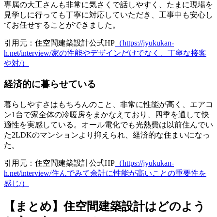
専属の大工さんも非常に気さくで話しやすく、たまに現場を
見学しに行っても丁寧に対応していただき、工事中も安心し
てお任せすることができました。
引用元：住空間建築設計公式HP
（https://jyukukan-
h.net/interview/家の性能やデザインだけでなく、丁寧な接客
や対/）
経済的に暮らせている
暮らしやすさはもちろんのこと、非常に性能が高く、エアコ
ン1台で家全体の冷暖房をまかなえており、四季を通して快
適性を実感している。オール電化でも光熱費は以前住んでい
た2LDKのマンションより抑えられ、経済的な住まいになっ
た。
引用元：住空間建築設計公式HP
（https://jyukukan-
h.net/interview/住んでみて余計に性能が高いことの重要性を
感じ/）
【まとめ】住空間建築設計はどのよう