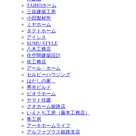
TAIHOホーム
三益建築工房
小田製材所
ミヤホーム
タクトホーム
アイシス
SUMU STYLE
八木工務店
住空間建築設計
佐工務店
アール・ホーム
セルビーハウジング
はだしの家．
秀光ビルド
ビオラホーム
ヤマト住建
クオホーム姫路店
いえとち工房（藤本工務店）
隼工房
アーキホームライフ
アルファプラス姫路支店